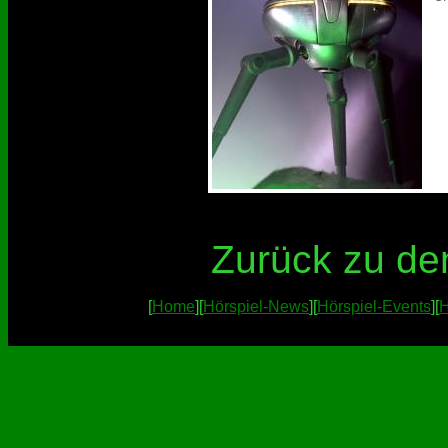
Zurück zu d
[
Home
][
Hörspiel-News
][
Hörspiel-Events
][
H