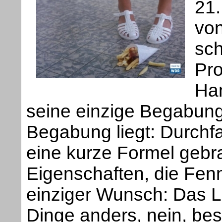
21.
von
sc
Pro
Han
seine einzige Begabung 
Begabung liegt: Durchfal
eine kurze Formel gebra
Eigenschaften, die Fen
einziger Wunsch: Das 
Dinge anders, nein, be