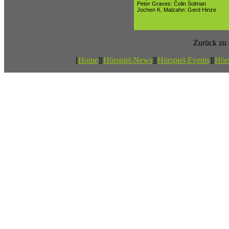
Peter Graves: Colin Solman
Jochen K. Malzahn: Gerd Hinze
Zurück zu
[
Home
][
Hörspiel-News
][
Hörspiel-Events
][
Hörs