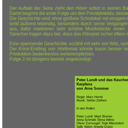
Der Auftakt der Serie zieht den Hörer sofort in seinen
Damit beginnt die erste Folge um den Privatdetektiv, dessen 
Die Geschichte wird ohne größere Schnörkel mit einigem 
wirkt äußerst lebendig, besonders durch seine Vergangen
aus, dafür markieren sehr schöne Musikstücke einen
Sprecher tragen dazu bei, dass das Hörspiel sicher öfters
Eine spannende Geschichte, erzählt mit sehr viel Witz, s
Der Krimi-Erstling von Hörformat könnte kaum besser s
Produktion bedenkenlos weiterempfehlen.
Folge 2 ist übrigens bereits angekündigt.
Peter Lundt und das Keuche
Karpfens
von Arne Sommer
Regie: Marc Hertel
Musik: Stefan Ziethen
In den Rollen:
Peter Lundt: Mark Bremer
Anna Schmidt: Elena Wilms
Oliver Zornvogel: Tetje Mierendort
Sally Vation: Angela Quast