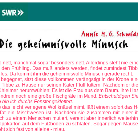
sind nett, manchmal sogar besonders nett. Allerdings steht nie e
r den Frühling. Das muß anders werden, findet zumindest Tibb
lles. Da kommt ihm die geheimnisvolle Minusch gerade recht.
 begegnet, sitzt diese vollkommen verängstigt in der Krone e
ll Tibbe zu Hause nur seinen Kater Fluff füttern. Nachdem er die
ühleimer herumwühlen: Es ist die Frau aus dem Baum. Ihre Ha
bendrein noch eine große Fischgräte im Mund.
Entschuldigen Sie
bin ich durchs Fenster geklettert.
e das leicht verlegene Wollknäuel mimt, läßt einem sofort das 
 Tat ein Mischwesen ist. Nachdem sie zusammen mit einer ih
ich zu einem Menschen mutiert, vereint aber innerlich weiterhi
Pappkarton auf dem Fußboden zu schlafen. Sogar gegen Mäuse 
t sich fast von alleine - miau.