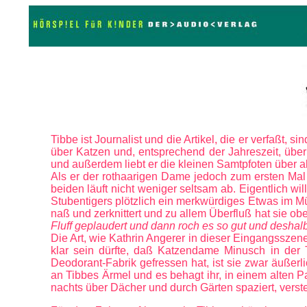
Tibbe ist Journalist und die Artikel, die er verfaßt, 
über Katzen und, entsprechend der Jahreszeit, übe
und außerdem liebt er die kleinen Samtpfoten über a
Als er der rothaarigen Dame jedoch zum ersten Mal
beiden läuft nicht weniger seltsam ab. Eigentlich wi
Stubentigers plötzlich ein merkwürdiges Etwas im M
naß und zerknittert und zu allem Überfluß hat sie o
Fluff geplaudert und dann roch es so gut und deshalb 
Die Art, wie Kathrin Angerer in dieser Eingangsszen
klar sein dürfte, daß Katzendame Minusch in der
Deodorant-Fabrik gefressen hat, ist sie zwar äußerl
an Tibbes Ärmel und es behagt ihr, in einem alten 
nachts über Dächer und durch Gärten spaziert, versteh