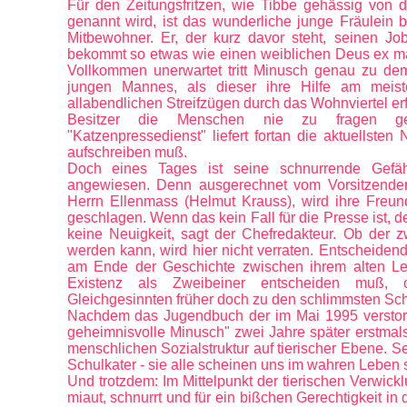
Für den Zeitungsfritzen, wie Tibbe gehässig von 
genannt wird, ist das wunderliche junge Fräulein b
Mitbewohner. Er, der kurz davor steht, seinen Job
bekommt so etwas wie einen weiblichen Deus ex mach
Vollkommen unerwartet tritt Minusch genau zu de
jungen Mannes, als dieser ihre Hilfe am meist
allabendlichen Streifzügen durch das Wohnviertel erfä
Besitzer die Menschen nie zu fragen g
"Katzenpressedienst" liefert fortan die aktuellsten 
aufschreiben muß.
Doch eines Tages ist seine schnurrende Gefähr
angewiesen. Denn ausgerechnet vom Vorsitzenden
Herrn Ellenmass (Helmut Krauss), wird ihre Freu
geschlagen. Wenn das kein Fall für die Presse ist, 
keine Neuigkeit, sagt der Chefredakteur. Ob der zw
werden kann, wird hier nicht verraten. Entscheidend
am Ende der Geschichte zwischen ihrem alten Le
Existenz als Zweibeiner entscheiden muß,
Gleichgesinnten früher doch zu den schlimmsten Sch
Nachdem das Jugendbuch der im Mai 1995 verstorbe
geheimnisvolle Minusch" zwei Jahre später erstmal
menschlichen Sozialstruktur auf tierischer Ebene. 
Schulkater - sie alle scheinen uns im wahren Leben
Und trotzdem: Im Mittelpunkt der tierischen Verwick
miaut, schnurrt und für ein bißchen Gerechtigkeit in