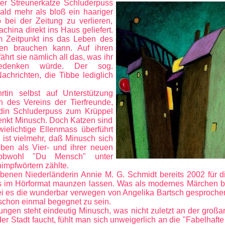
der Streunerkatze Schluderpuss
ald mehr als bloß ein haariger
 bei der Zeitung zu verlieren,
ina direkt ins Haus geliefert.
m Zeitpunkt ins das Leben des
en brauchen kann. Auf ihren
hrt sie nämlich all das, was ihr
edenken würde. Der sog.
Nachrichten, die Tibbe lediglich
tin selbst auf Unterstützung
 des Vereins der Tierfreunde,
ndin Schluderpuss zum Krüppel
denkt Minusch. Doch Katzen sind
ielichtige Ellenmass überführt
 ist vielmehr, daß Minusch sich
ben als Vier- und ihrer neuen
 obwohl "Du Mensch" unter
impfwörtern zählte.
nen Niederländerin Annie M. G. Schmidt bereits 2002 für d
s im Hörformat maunzen lassen. Was als modernes Märchen beg
Sei es die wunderbar verwegen von Angelika Bartsch gesproche
 schon einmal begegnet zu sein.
lungen steht eindeutig Minusch, was nicht zuletzt an der großa
 der Stadt faucht, fühlt man sich unweigerlich an die "Fabelhaft