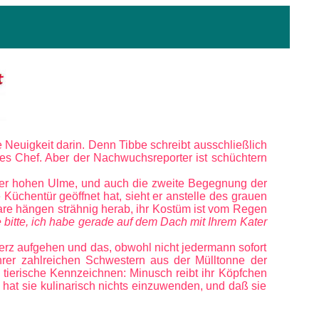
ine Neuigkeit darin. Denn Tibbe schreibt ausschließlich
es Chef. Aber der Nachwuchsreporter ist schüchtern
iner hohen Ulme, und auch die zweite Begegnung der
 Küchentür geöffnet hat, sieht er anstelle des grauen
are hängen strähnig herab, ihr Kostüm ist vom Regen
 bitte, ich habe gerade auf dem Dach mit Ihrem Kater
Herz aufgehen und das, obwohl nicht jedermann sofort
rer zahlreichen Schwestern aus der Mülltonne der
n tierische Kennzeichnen: Minusch reibt ihr Köpfchen
hat sie kulinarisch nichts einzuwenden, und daß sie