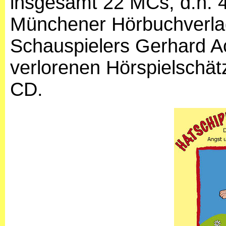
insgesamt 22 MCs, d.h. 
Münchener Hörbuchverlag
Schauspielers Gerhard Ac
verlorenen Hörspielschätz
CD.