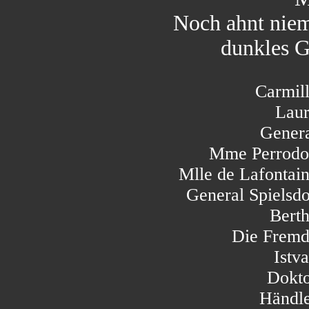
Noch ahnt niem
dunkles G
Carmill
Laur
Genera
Mme Perrodo
Mlle de Lafontain
General Spielsdo
Berth
Die Fremd
Istva
Dokto
Händle